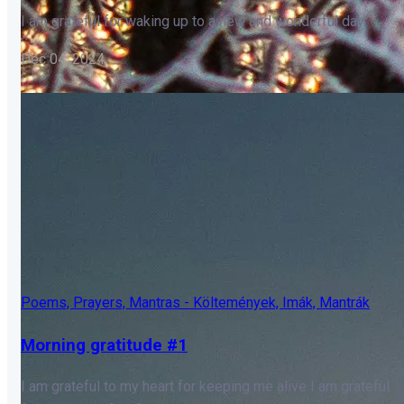
I am grateful for waking up to a new and wonderful day.
Dec 04, 2024
Poems, Prayers, Mantras - Költemények, Imák, Mantrák
Morning gratitude #1
I am grateful to my heart for keeping me alive I am grateful