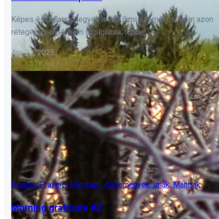
Képes és hajlandó legyek levetkőzni személyiségem azon
rétegeit, melyek nem szolgálnak többé.
Apr 23, 2025
Poems, Prayers, Mantras - Költemények, Imák, Mantrák
Morning gratitude #2