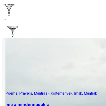
Poems, Prayers, Mantras - Költemények, Imák, Mantrák
Ima a mindennapokra